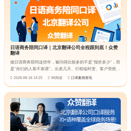
路。...
日语商务陪同口译｜北京翻译公司全程跟到底！众赞
翻译
做日语商务陪同这些年，被问得比较多的不是"报价多少"，而
是"你们的人靠不靠谱"。出差几天、行程临时变、客户突然聊
到专业话题——这些才是真正让人头疼的事。今天聊聊日语商
2026-06-16 14:25
96阅读
口译案例资讯
务陪同口译到底怎么做，选翻译公司时该留意什么。...