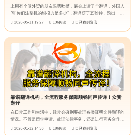
上周有个做外贸的朋友跟我吐槽，展会上请了个翻译，外国人
问"你们注塑机的锁模力是多少"，翻译愣了五秒钟，憋出一
句"very big"。现场气氛直接冷掉。找翻译公司这事，真不能
2026-05-11 19:27
136阅读
口译案例资讯
图省事随便拉个人。...
靠谱翻译机构，全流程服务保障顺畅同声传译！众赞
翻译
在日常工作和生活中，经常会碰到要处理各类证明文件翻译的
情况。不管是留学申请、处理法律事务，还是进行商务合作，
都少不了准确又规范的翻译，这关系到后续事务能不能顺利推
2026-01-12 14:36
186阅读
口译案例资讯
进呢。所以，挑一家靠谱的翻译机构，就成了好多人的共同想