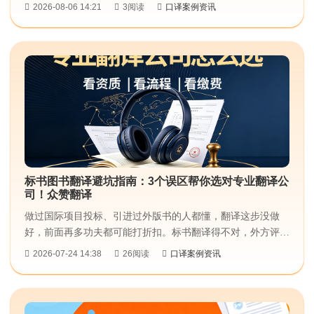
果。交替传译作为正式会议广泛选用的口译形式，对译员专业
2026-08-06 14:21
3阅读
口译案例资讯
素养、现场应变能力有着较高要求。不少单位组织涉外活动
时，常会遇到译员不熟悉政企沟通语境、不了解行业政策术
语，最终造成沟通效率偏低等问题。作为北京本地翻译机构，
众赞翻译深耕政企场景口译服务，提供交替传译支持，适配各
类正式谈判、专题会议、外事座谈等活动需求。...
标书图书翻译避坑指南：3个误区帮你选对专业翻译公
司！众赞翻译
做过国际项目投标、引进过外版书的人都懂，翻译这步没做
好，前面再多功夫都可能打折扣。标书翻译得不对，外方评审
看不懂，投标直接受影响；图书译文质量差，读者读着别扭，
2026-07-24 14:38
26阅读
口译案例资讯
成书口碑也上不去。但这两类翻译真不是随便找个懂外语的人
就能对付的，行业术语、格式规矩、表达习惯，每一处都藏着
细节。我们在翻译行业做了这么久，见过不少客户踩坑，今天
比较常见的三个误区捋清楚，帮大家选翻译公司的时候少走弯