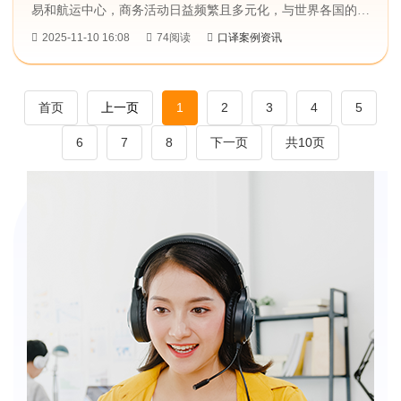
易和航运中心，商务活动日益频繁且多元化，与世界各国的交
流合作愈发紧密。然而，语言差异常常成为商务沟通中的一道
2025-11-10 16:08
74阅读
口译案例资讯
难题，这时，专业陪同口译服务​的重要性便凸显出来。众赞翻
译，总部设于北京，在上海也凭借好的服务收获良好口碑，为
商务活动的精准沟通提供了坚实保障。...
首页
上一页
1
2
3
4
5
6
7
8
下一页
共10页