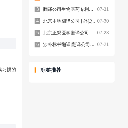
翻译公司生物医药专利标书翻译，适配医药类专利申报规范！众赞翻译
07-31
北京本地翻译公司 | 外贸合同说明书翻译规避涉外沟通偏差！众赞翻译
07-30
北京正规医学翻译公司：病历、处方翻译件合规用于跨境医保报销！
07-28
涉外标书翻译|翻译公司提供代写 + 译审全流程服务！众赞翻译
07-21
读习惯的
标签推荐