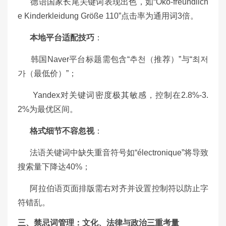
德语国家长尾关键词表现出色，如“Öko-freundlich
e Kinderkleidung Größe 110”点击率为通用词3倍。
本地平台适配技巧
：
韩国Naver平台标题需包含“추천（推荐）”与“최저
가（最低价）”；
Yandex对关键词密度极其敏感，控制在2.8%-3.
2%为最优区间。
格式细节不容忽视
：
法语关键词中缺失重音符号如“électronique”将导致
搜索量下降达40%；
阿拉伯语页面排版需右对齐并设置控制符以防止字
符错乱。
三、禁忌词管理：文化、法律与政治三重考量